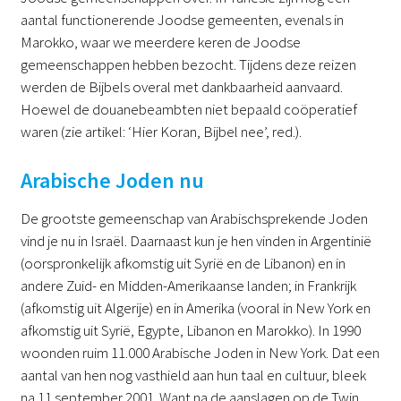
aantal functionerende Joodse gemeenten, evenals in
Marokko, waar we meerdere keren de Joodse
gemeenschappen hebben bezocht. Tijdens deze reizen
werden de Bijbels overal met dankbaarheid aanvaard.
Hoewel de douanebeambten niet bepaald coöperatief
waren (zie artikel: ‘Hier Koran, Bijbel nee’, red.).
Arabische Joden nu
De grootste gemeenschap van Arabischsprekende Joden
vind je nu in Israël. Daarnaast kun je hen vinden in Argentinië
(oorspronkelijk afkomstig uit Syrië en de Libanon) en in
andere Zuid- en Midden-Amerikaanse landen; in Frankrijk
(afkomstig uit Algerije) en in Amerika (vooral in New York en
afkomstig uit Syrië, Egypte, Libanon en Marokko). In 1990
woonden ruim 11.000 Arabische Joden in New York. Dat een
aantal van hen nog vasthield aan hun taal en cultuur, bleek
na 11 september 2001. Want na de aanslagen op de Twin