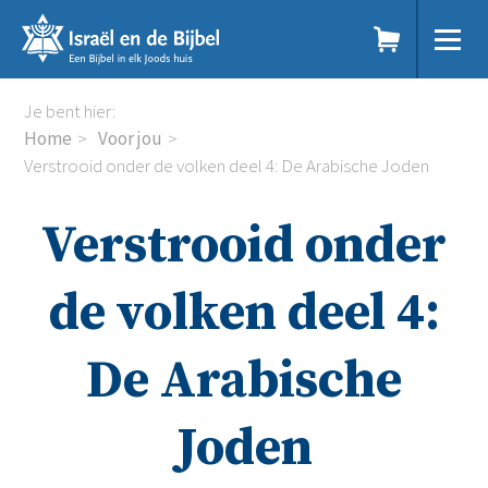
Sla
links
over
Spring
Home
Je bent hier:
naar
Dit doen we
Home
Voor jou
de
Doe mee
Verstrooid onder de volken deel 4: De Arabische Joden
inhoud
Voor jou
Spring
Kennisbank
Verstrooid onder
naar
Podcast
de
Magazine
navigatie
Digitale nieuwsbrief
de volken deel 4:
Agenda
Kinderwerk
De Arabische
Jongerenwerk
Het Studiehuis (cursus)
Webshop
Joden
Over ons