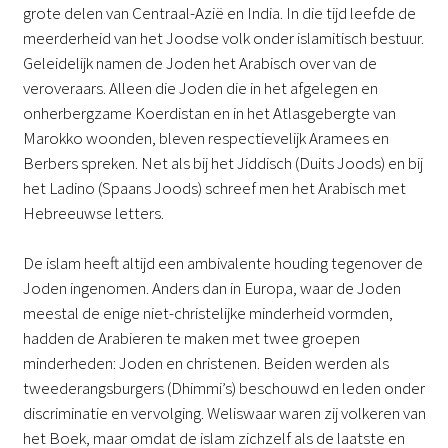
grote delen van Centraal-Azië en India. In die tijd leefde de
meerderheid van het Joodse volk onder islamitisch bestuur.
Geleidelijk namen de Joden het Arabisch over van de
veroveraars. Alleen die Joden die in het afgelegen en
onherbergzame Koerdistan en in het Atlasgebergte van
Marokko woonden, bleven respectievelijk Aramees en
Berbers spreken. Net als bij het Jiddisch (Duits Joods) en bij
het Ladino (Spaans Joods) schreef men het Arabisch met
Hebreeuwse letters.
De islam heeft altijd een ambivalente houding tegenover de
Joden ingenomen. Anders dan in Europa, waar de Joden
meestal de enige niet-christelijke minderheid vormden,
hadden de Arabieren te maken met twee groepen
minderheden: Joden en christenen. Beiden werden als
tweederangsburgers (Dhimmi’s) beschouwd en leden onder
discriminatie en vervolging. Weliswaar waren zij volkeren van
het Boek, maar omdat de islam zichzelf als de laatste en