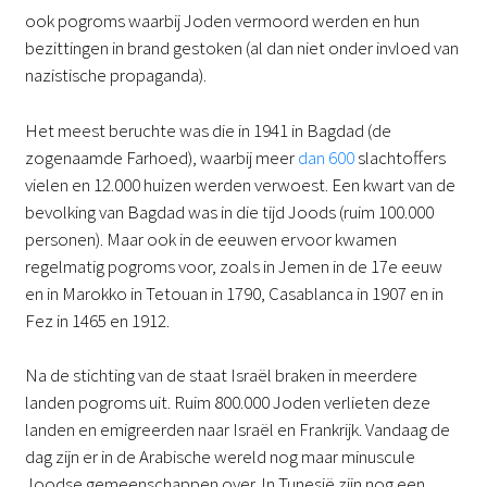
ook pogroms waarbij Joden vermoord werden en hun
bezittingen in brand gestoken (al dan niet onder invloed van
nazistische propaganda).
Het meest beruchte was die in 1941 in Bagdad (de
zogenaamde Farhoed), waarbij meer
dan 600
slachtoffers
vielen en 12.000 huizen werden verwoest. Een kwart van de
bevolking van Bagdad was in die tijd Joods (ruim 100.000
personen). Maar ook in de eeuwen ervoor kwamen
regelmatig pogroms voor, zoals in Jemen in de 17e eeuw
en in Marokko in Tetouan in 1790, Casablanca in 1907 en in
Fez in 1465 en 1912.
Na de stichting van de staat Israël braken in meerdere
landen pogroms uit. Ruim 800.000 Joden verlieten deze
landen en emigreerden naar Israël en Frankrijk. Vandaag de
dag zijn er in de Arabische wereld nog maar minuscule
Joodse gemeenschappen over. In Tunesië zijn nog een