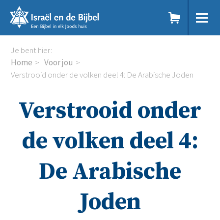
Sla
links
over
Spring
Home
Je bent hier:
naar
Dit doen we
Home
Voor jou
de
Doe mee
Verstrooid onder de volken deel 4: De Arabische Joden
inhoud
Voor jou
Spring
Kennisbank
Verstrooid onder
naar
Podcast
de
Magazine
navigatie
Digitale nieuwsbrief
de volken deel 4:
Agenda
Kinderwerk
De Arabische
Jongerenwerk
Het Studiehuis (cursus)
Webshop
Joden
Over ons