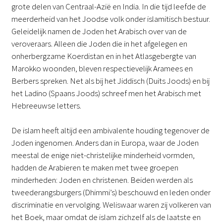
grote delen van Centraal-Azië en India. In die tijd leefde de
meerderheid van het Joodse volk onder islamitisch bestuur.
Geleidelijk namen de Joden het Arabisch over van de
veroveraars. Alleen die Joden die in het afgelegen en
onherbergzame Koerdistan en in het Atlasgebergte van
Marokko woonden, bleven respectievelijk Aramees en
Berbers spreken. Net als bij het Jiddisch (Duits Joods) en bij
het Ladino (Spaans Joods) schreef men het Arabisch met
Hebreeuwse letters.
De islam heeft altijd een ambivalente houding tegenover de
Joden ingenomen. Anders dan in Europa, waar de Joden
meestal de enige niet-christelijke minderheid vormden,
hadden de Arabieren te maken met twee groepen
minderheden: Joden en christenen. Beiden werden als
tweederangsburgers (Dhimmi’s) beschouwd en leden onder
discriminatie en vervolging. Weliswaar waren zij volkeren van
het Boek, maar omdat de islam zichzelf als de laatste en