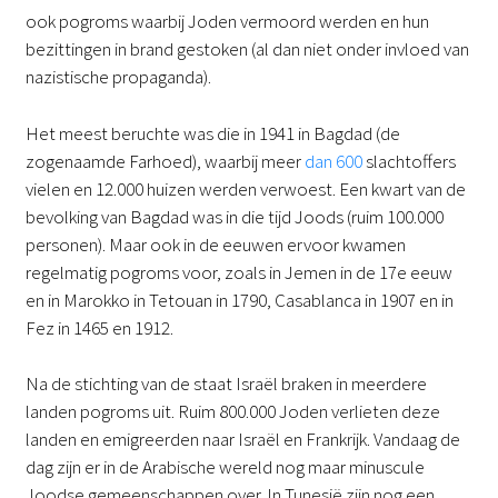
ook pogroms waarbij Joden vermoord werden en hun
bezittingen in brand gestoken (al dan niet onder invloed van
nazistische propaganda).
Het meest beruchte was die in 1941 in Bagdad (de
zogenaamde Farhoed), waarbij meer
dan 600
slachtoffers
vielen en 12.000 huizen werden verwoest. Een kwart van de
bevolking van Bagdad was in die tijd Joods (ruim 100.000
personen). Maar ook in de eeuwen ervoor kwamen
regelmatig pogroms voor, zoals in Jemen in de 17e eeuw
en in Marokko in Tetouan in 1790, Casablanca in 1907 en in
Fez in 1465 en 1912.
Na de stichting van de staat Israël braken in meerdere
landen pogroms uit. Ruim 800.000 Joden verlieten deze
landen en emigreerden naar Israël en Frankrijk. Vandaag de
dag zijn er in de Arabische wereld nog maar minuscule
Joodse gemeenschappen over. In Tunesië zijn nog een