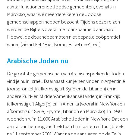
aantal functionerende Joodse gemeenten, evenals in
Marokko, waar we meerdere keren de Joodse
gemeenschappen hebben bezocht. Tijdens deze reizen
werden de Bijbels overal met dankbaarheid aanvaard.
Hoewel de douanebeambten niet bepaald coöperatief
waren (zie artikel: ‘Hier Koran, Bijbel nee’, red.).
Arabische Joden nu
De grootste gemeenschap van Arabischsprekende Joden
vind je nu in Israël. Daarnaast kun je hen vinden in Argentinië
(oorspronkelijk afkomstig uit Syrië en de Libanon) en in
andere Zuid- en Midden-Amerikaanse landen; in Frankrijk
(afkomstig uit Algerije) en in Amerika (vooral in New York en
afkomstig uit Syrië, Egypte, Libanon en Marokko). In 1990
woonden ruim 11.000 Arabische Joden in New York. Dat een
aantal van hen nog vasthield aan hun taal en cultuur, bleek
na 11 september 2001. Want na de aanslagen op de Twin