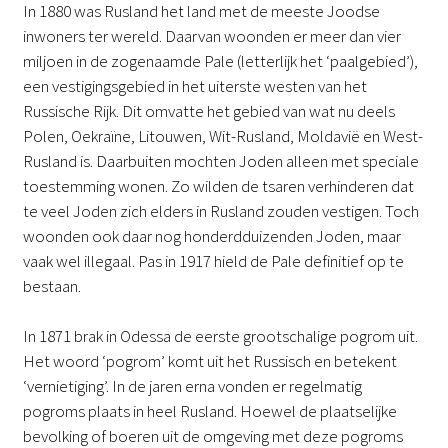
In 1880 was Rusland het land met de meeste Joodse
inwoners ter wereld. Daarvan woonden er meer dan vier
miljoen in de zogenaamde Pale (letterlijk het ‘paalgebied’),
een vestigingsgebied in het uiterste westen van het
Russische Rijk. Dit omvatte het gebied van wat nu deels
Polen, Oekraïne, Litouwen, Wit-Rusland, Moldavië en West-
Rusland is. Daarbuiten mochten Joden alleen met speciale
toestemming wonen. Zo wilden de tsaren verhinderen dat
te veel Joden zich elders in Rusland zouden vestigen. Toch
woonden ook daar nog honderdduizenden Joden, maar
vaak wel illegaal. Pas in 1917 hield de Pale definitief op te
bestaan.
In 1871 brak in Odessa de eerste grootschalige pogrom uit.
Het woord ‘pogrom’ komt uit het Russisch en betekent
‘vernietiging’. In de jaren erna vonden er regelmatig
pogroms plaats in heel Rusland. Hoewel de plaatselijke
bevolking of boeren uit de omgeving met deze pogroms