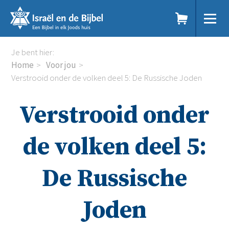
Sla
links
over
Spring
Home
Je bent hier:
naar
Dit doen we
Home
Voor jou
de
Doe mee
Verstrooid onder de volken deel 5: De Russische Joden
inhoud
Voor jou
Spring
Kennisbank
Verstrooid onder
naar
Podcast
de
Magazine
navigatie
Digitale nieuwsbrief
de volken deel 5:
Agenda
Kinderwerk
De Russische
Jongerenwerk
Het Studiehuis (cursus)
Webshop
Joden
Over ons