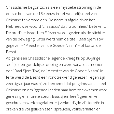
Chassidisme begon zich als een mystieke stroming in de
eerste helft van de 18e eeuw in het westelijk deel van
Oekraïne te verspreiden. De naam is afgeleid van het
Hebreeuwse woord ‘chassidus’ dat ‘vroomheid’ betekent.
De prediker Israel ben Eliezer wordt gezien als de stichter
van de beweging. Later werd hem de titel ‘Baal Sjem Tov’
gegeven – ‘Meester van de Goede Naam’ – of kortaf de
Besht.
Volgens een Chassidische legende kreeg hij op 36-jarige
leeftijd een goddelijke roeping en werd vanaf dat moment
een ‘Baal Sjem Tov’, de ‘Meester van de Goede Naam’. In
feite werd de Besht een rondtrekkend genezer. Tegen zijn
veertigste jaar was hij zo beroemd dat pelgrims vanuit heel
Oekraïne en omliggende landen naar hem toekwamen voor
genezing en morele steun. Baal Sjem heeft geen enkel
geschreven werk nagelaten. Hij verkondigde zijn ideeën in
preken die vol gelijkenissen, spreuken, volksverhalen en