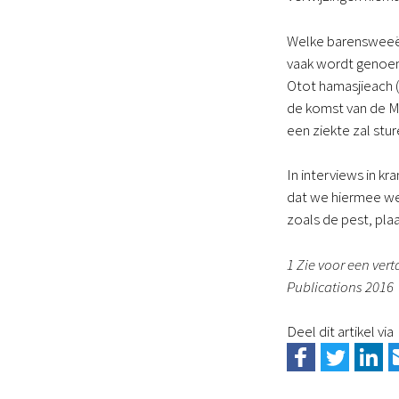
Welke barensweeën 
vaak wordt genoem
Otot hamasjieach (
de komst van de Me
een ziekte zal stu
In interviews in 
dat we hiermee we
zoals de pest, pla
1 Zie voor een ver
Publications 2016
Deel dit artikel via