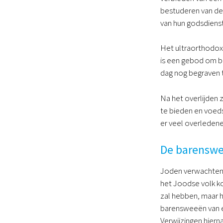
bestuderen van de 
van hun godsdienst
Het ultraorthodoxe
is een gebod om bi
dag nog begraven 
Na het overlijden 
te bieden en voeds
er veel overledene
De barenswe
Joden verwachten 
het Joodse volk k
zal hebben, maar h
barensweeën van ee
Verwijzingen hiern