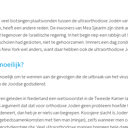
raël veel botsingen plaatsvonden tussen de ultraorthodoxe Joden van
, heeft een andere reden. De inwoners van Mea Sjearim zijn sterk ant
egenover de Israëlische regering. In het begin riep een rabbijn uit
cholen had gesloten, niet te gehoorzamen. Immers een dag zonder 
 in New York wel anders, want daar hebben ook de ultraorthodoxe 
oeilijk?
oeilijk om te wennen aan de gevolgen die de uitbraak van het virus
 de Joodse godsdienst.
aren geleden in Nederland een wetsvoorstel in de Tweede Kamer la
s argument dat dat voor orthodoxe Joden geen probleem hoefde te
edeneert, dan heb je er niets van begrepen. Koosjere slacht ís Jod
 gebedssamenkomsten met tien man (minjan), zelfs wanneer men op 
 godsdienstige rite. Veel ultraorthodoxe mannen brengen hele da