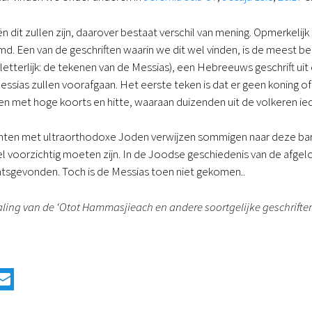
dit zullen zijn, daarover bestaat verschil van mening. Opmerkelijk 
d. Een van de geschriften waarin we dit wel vinden, is de meest 
letterlijk: de tekenen van de Messias), een Hebreeuws geschrift u
ssias zullen voorafgaan. Het eerste teken is dat er geen koning of h
ren met hoge koorts en hitte, waaraan duizenden uit de volkeren ied
kranten met ultraorthodoxe Joden verwijzen sommigen naar deze 
l voorzichtig moeten zijn. In de Joodse geschiedenis van de afge
atsgevonden. Toch is de Messias toen niet gekomen..
taling van de ‘Otot Hammasjieach en andere soortgelijke geschrifte