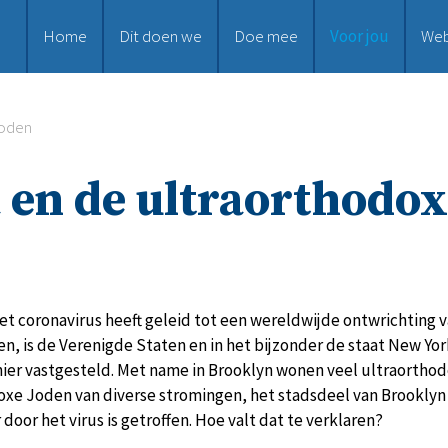
Home
Dit doen we
Doe mee
Voor jou
We
Joden
 en de ultraorthodox
et coronavirus heeft geleid tot een wereldwijde ontwrichting va
fen, is de Verenigde Staten en in het bijzonder de staat New Yo
hier vastgesteld. Met name in Brooklyn wonen veel ultraorthod
oxe Joden van diverse stromingen, het stadsdeel van Brooklyn
door het virus is getroffen. Hoe valt dat te verklaren?