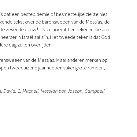
is dat een pestepidemie of besmettelijke ziekte niet
bekende tekst over de barensweeën van de Messias, de
it de zevende eeuw
1
. Deze noemt tien tekenen die aan
eerser in Israël zal zijn. Het tweede teken is dat God
ere dag zullen overlijden.
barensweeën van de Messias. Maar anderen merken op
lopen tweeduizend jaar hebben vaker grote rampen,
n, David. C. Mitchell, Messiah ben Joseph, Campbell