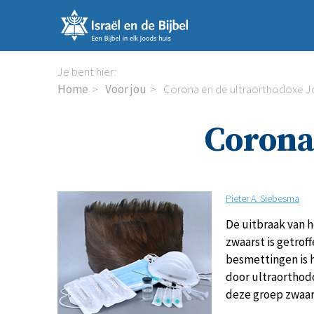
Sla
links
over
Spring
Je bent hier:
naar
Home
Voor jou
Corona en de ultraorthodoxe 
de
inhoud
Corona
Spring
naar
de
navigatie
Pieter A. Siebesma
De uitbraak van h
zwaarst is getrof
besmettingen is 
door ultraorthod
deze groep zwaar 