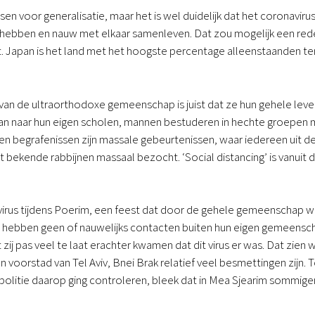
 voor generalisatie, maar het is wel duidelijk dat het coronavirus
ebben en nauw met elkaar samenleven. Dat zou mogelijk een reden
 Japan is het land met het hoogste percentage alleenstaanden ter
an de ultraorthodoxe gemeenschap is juist dat ze hun gehele leven
aan naar hun eigen scholen, mannen bestuderen in hechte groepen
n en begrafenissen zijn massale gebeurtenissen, waar iedereen ui
bekende rabbijnen massaal bezocht. ‘Social distancing’ is vanuit 
 virus tijdens Poerim, een feest dat door de gehele gemeenschap wo
ebben geen of nauwelijks contacten buiten hun eigen gemeenschap
zij pas veel te laat erachter kwamen dat dit virus er was. Dat zien w
n voorstad van Tel Aviv, Bnei Brak relatief veel besmettingen zijn.
politie daarop ging controleren, bleek dat in Mea Sjearim sommig