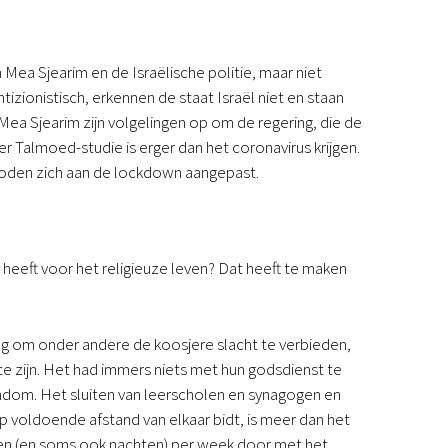
 Mea Sjearim en de Israëlische politie, maar niet
izionistisch, erkennen de staat Israël niet en staan
 Mea Sjearim zijn volgelingen op om de regering, die de
Talmoed-studie is erger dan het coronavirus krijgen.
Joden zich aan de lockdown aangepast.
 heeft voor het religieuze leven? Dat heeft te maken
g om onder andere de koosjere slacht te verbieden,
 zijn. Het had immers niets met hun godsdienst te
endom. Het sluiten van leerscholen en synagogen en
voldoende afstand van elkaar bidt, is meer dan het
gen (en soms ook nachten) per week door met het