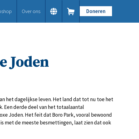
bshop
Over ons
Doneren
Home
Dit doen we
Bijbels op maat
Gods Woord aanbieden
e Joden
Samenwerken en toerusten
Humanitaire hulp
Onze Bijbeluitgaven
Doe mee
Word vriend
Doneer
n het dagelijkse leven. Het land dat tot nu toe het
Bid mee
rk. Een derde deel van het totaalaantal
Schenkingen en legaten
oxe Joden. Het feit dat Boro Park, vooral bewoond
Nodig ons uit
 is met de meeste besmettingen, laat zien dat ook
Voor jou
Kennisbank