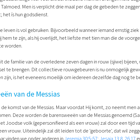
Talmoed. Men is verplicht drie maal per dag de gebeden te zeggen e
; het ís hun godsdienst.
 leven is vol gebruiken. Bijvoorbeeld wanneer iemand ernstig ziek
j hem te zijn, als hij overlijdt, het liefste met tien man die de v
te worden.
zit de familie van de overledene zeven dagen in rouw (sjiwe) bije
el te brengen. Dit collectieve rouwgebeuren is nu onmogelijk gewo
n zijn, is het eveneens moeilijk om iedereen dezelfde dag nog te b
eën van de Messias
de komst van de Messias. Maar voordat Hij komt, zo neemt men aan
omen. Deze worden de barensweeën van de Messias genoemd (Sanh
et Joodse volk (gepersonifieerd als een vrouw) zal door een tijd van
n vrouw. Uiteindelijk zal dit leiden tot de ‘geboorte’, dat wil ze
aar vinden we onder anderen in
Jeremia 30:5-57
;
Jesaja 13:8
,
26:17
e