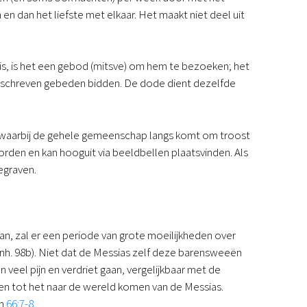
n dan het liefste met elkaar. Het maakt niet deel uit
 is, is het een gebod (mitsve) om hem te bezoeken; het
oorgeschreven gebeden bidden. De dode dient dezelfde
en, waarbij de gehele gemeenschap langs komt om troost
rden en kan hooguit via beeldbellen plaatsvinden. Als
egraven.
, zal er een periode van grote moeilijkheden over
. 98b). Niet dat de Messias zelf deze barensweeën
 veel pijn en verdriet gaan, vergelijkbaar met de
ggen tot het naar de wereld komen van de Messias.
n
66:7-8
.