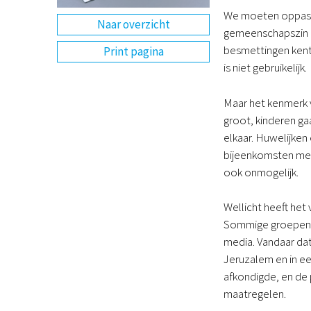
We moeten oppassen
Naar overzicht
gemeenschapszin h
besmettingen kent.
Print pagina
is niet gebruikelijk.
Maar het kenmerk v
groot, kinderen g
elkaar. Huwelijke
bijeenkomsten met 
ook onmogelijk.
Wellicht heeft het
Sommige groepen h
media. Vandaar dat 
Jeruzalem en in ee
afkondigde, en de 
maatregelen.