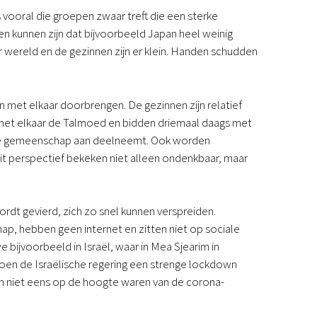
Podcast
 vooral die groepen zwaar treft die een sterke
Magazine
 kunnen zijn dat bijvoorbeeld Japan heel weinig
Digitale nieuwsbrief
 wereld en de gezinnen zijn er klein. Handen schudden
Agenda
Kinderwerk
Jongerenwerk
 met elkaar doorbrengen. De gezinnen zijn relatief
Het Studiehuis (cursus)
 met elkaar de Talmoed en bidden driemaal daags met
Webshop
t de gemeenschap aan deelneemt. Ook worden
Over ons
dit perspectief bekeken niet alleen ondenkbaar, maar
Onze visie
Geschiedenis
Actueel
rdt gevierd, zich zo snel kunnen verspreiden.
ANBI
, hebben geen internet en zitten niet op sociale
Veelgestelde vragen
e bijvoorbeeld in Israël, waar in Mea Sjearim in
Contact
 Toen de Israëlische regering een strenge lockdown
Doneren
en niet eens op de hoogte waren van de corona-