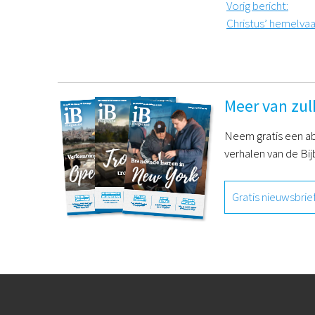
Vorig bericht
:
Christus’ hemelvaa
Meer van zul
Neem gratis een ab
verhalen van de Bij
Gratis nieuwsbrie