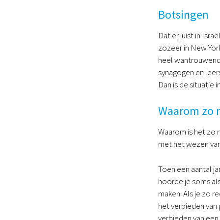
Botsingen
Dat er juist in Is
zozeer in New York
heel wantrouwend t
synagogen en leers
Dan is de situatie
Waarom zo m
Waarom is het zo m
met het wezen van
Toen een aantal j
hoorde je soms al
maken. Als je zo r
het verbieden van
verbieden van een