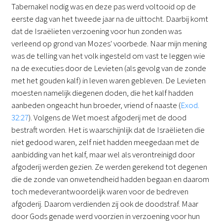
Tabernakel nodig was en deze pas werd voltooid op de
eerste dag van het tweede jaar na de uittocht. Daarbij komt
dat de Israëlieten verzoening voor hun zonden was
verleend op grond van Mozes' voorbede. Naar mijn mening
was de telling van het volk ingesteld om vast te leggen wie
na de executies door de Levieten (als gevolg van de zonde
met het gouden kalf) in leven waren gebleven. De Levieten
moesten namelijk diegenen doden, die het kalf hadden
aanbeden ongeacht hun broeder, vriend of naaste (
Exod.
32:27
). Volgens de Wet moest afgoderij met de dood
bestraft worden. Het is waarschijnlijk dat de Israëlieten die
niet gedood waren, zelf niet hadden meegedaan met de
aanbidding van het kalf, maar wel als verontreinigd door
afgoderij werden gezien. Ze werden gerekend tot degenen
die de zonde van onwetendheid hadden begaan en daarom
toch medeverantwoordelijk waren voor de bedreven
afgoderij. Daarom verdienden zij ook de doodstraf. Maar
door Gods genade werd voorzien in verzoening voor hun