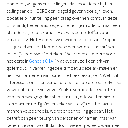
opneemt, volgens hun tellingen, dan moet ieder bij hun
telling aan de HEERE een losgeld geven voor zijn leven,
opdat er bij hun telling geen plaag over hen komt”. In deze
omstandigheden was losgeld het enige middel om aan een
plaag (straf) te ontkomen. Het was een hefoffer voor
verzoening. Het Hebreeuwse woord voor losprijs ‘kopher’
is afgeleid van het Hebreeuwse werkwoord ‘kaphar’, wat
letterlijk ‘bedekken’ betekent. We vinden dit woord voor
het eerst in
Genesis 6:14
: “Maak voor uzelf een ark van
goferhout. In vakken ingedeeld moet u deze ark maken en
hem van binnen en van buiten met pek bestrijken ”. Wellicht
interessant om in dit verband te wijzen op een opmerkelijke
gewoonte in de synagoge. Zoals u vermoedelijk weet is er
voor een synagogedienst een minjan , oftewel tenminste
tien mannen nodig. Om er zeker van te zijn dat het aantal
mannen voldoende is, wordt er een telling gedaan. Het
betreft dan geen telling van personen of namen, maar van
benen. De som wordt dan door tweeën gedeeld waarmee