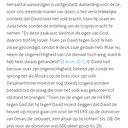
het aantal aanwezigen is vastgesteld. Aanleiding voor deze,
voor ons vreemde manier van doen, is het verschrikkelijke
oordeel dat David over het volk bracht, toen hij Israël en
Juda telde zonder de instelling van de losprijs in acht te
nemen. “En deze zaak was slecht in de ogen van God,
daarom trof Hij Israël. Toen zei David tegen God: Ik heb
zwaar gezondigd, omdat ik deze zaak gedaan heb. Maar nu,
neem de ongerechtigheid van Uw dienaar toch weg, want ik
heb heel dwaas gehandeld” (
1 Kron. 21:7
,
8
). David had
berouw over zijn ongerechtigheid, beleed zijn zonde en
sprong net als Mozes op de bres voor zijn volk.
Desalniettemin moest er nog steeds losgeld worden
betaald om de plaag die over het volk was gekomen tot
stilstand te brengen: “Toen zei de engel van de HEERE
tegen Gad dat hij tegen David moest zeggen dat David de
heuvel op moest gaan om voor de HEERE op de dorsvloer
van Ornan, de Jebusiet, een altaar op te richten” (vs. 18). De
prijs voor de dorsvloer was 600 sikkel goud (vs. 25).