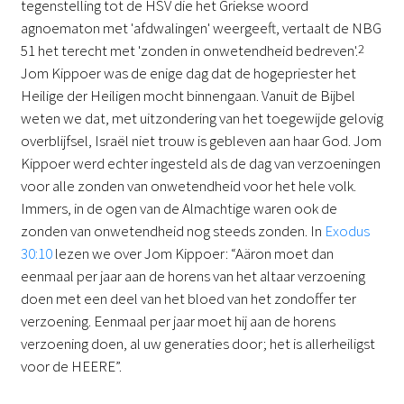
tegenstelling tot de HSV die het Griekse woord
agnoematon met 'afdwalingen' weergeeft, vertaalt de NBG
51 het terecht met 'zonden in onwetendheid bedreven'.
2
Jom Kippoer was de enige dag dat de hogepriester het
Heilige der Heiligen mocht binnengaan. Vanuit de Bijbel
weten we dat, met uitzondering van het toegewijde gelovig
overblijfsel, Israël niet trouw is gebleven aan haar God. Jom
Kippoer werd echter ingesteld als de dag van verzoeningen
voor alle zonden van onwetendheid voor het hele volk.
Immers, in de ogen van de Almachtige waren ook de
zonden van onwetendheid nog steeds zonden. In
Exodus
30:10
lezen we over Jom Kippoer: “Aäron moet dan
eenmaal per jaar aan de horens van het altaar verzoening
doen met een deel van het bloed van het zondoffer ter
verzoening. Eenmaal per jaar moet hij aan de horens
verzoening doen, al uw generaties door; het is allerheiligst
voor de HEERE”.