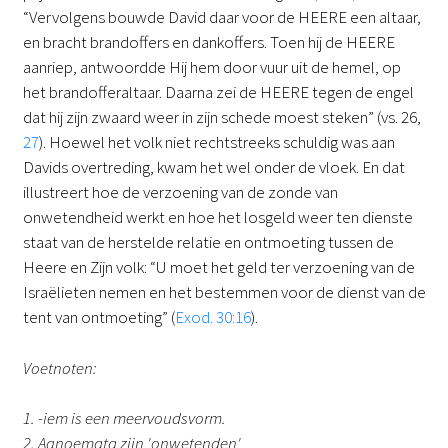
“Vervolgens bouwde David daar voor de HEERE een altaar,
en bracht brandoffers en dankoffers. Toen hij de HEERE
aanriep, antwoordde Hij hem door vuur uit de hemel, op
het brandofferaltaar. Daarna zei de HEERE tegen de engel
dat hij zijn zwaard weer in zijn schede moest steken” (vs. 26,
27
). Hoewel het volk niet rechtstreeks schuldig was aan
Davids overtreding, kwam het wel onder de vloek. En dat
illustreert hoe de verzoening van de zonde van
onwetendheid werkt en hoe het losgeld weer ten dienste
staat van de herstelde relatie en ontmoeting tussen de
Heere en Zijn volk: “U moet het geld ter verzoening van de
Israëlieten nemen en het bestemmen voor de dienst van de
tent van ontmoeting” (
Exod. 30:16
).
Voetnoten:
1. -iem is een meervoudsvorm.
2. Agnoemata zijn 'onwetenden'