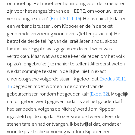
ontmoeting. Het moet een herinnering voor de Israëlieten
zijn voor het aangezicht van de HEERE, om voor uw leven
verzoening te doen” (
Exod. 30:11-16
). Het is duidelijk dat er
een verband is tussen Jom Kippoer en de in de tekst
genoemde verzoening voor levens (letterlijk: zielen). Het
betrof de derde telling van de Israëlieten sinds Jakobs
familie naar Egypte was gegaan en daaruit weer was
vertrokken. Maar wat was deze keer de reden om het volk
op zo’n ongebruikelijke manier te tellen? Allereerst weten
we dat sommige teksten in de Bijbel niet in exact
chronologische volgorde staan. Ik geloof dat
Exodus 30:11-
16
begrepen moet worden in de context van de
gebeurtenissen rondom het gouden kalf (
Exod. 32
). Mogelijk
dat dit gebod werd gegeven nadat Israël het gouden kalf
had aanbeden. Volgens de Midrasj werd Jom Kippoer
ingesteld op de dag dat Mozes voor de tweede keer de
stenen tafelen had ontvangen. Ik betwijfel dat, omdat er
voor de praktische uitvoering van Jom Kippoer een