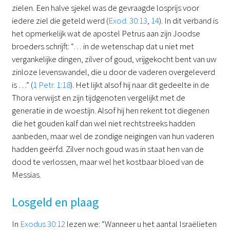
zielen. Een halve sjekel was de gevraagde losprijs voor
iedere ziel die geteld werd (
Exod. 30:13
,
14
). In dit verband is
het opmerkelijk wat de apostel Petrus aan zijn Joodse
broeders schrijft: “… in de wetenschap dat u niet met
vergankelijke dingen, zilver of goud, vrijgekocht bent van uw
zinloze levenswandel, die u door de vaderen overgeleverd
is …” (
1 Petr. 1:18
). Het lijkt alsof hij naar dit gedeelte in de
Thora verwijst en zijn tijdgenoten vergelijkt met de
generatie in de woestijn. Alsof hij hen rekent tot diegenen
die het gouden kalf dan wel niet rechtstreeks hadden
aanbeden, maar wel de zondige neigingen van hun vaderen
hadden geërfd. Zilver noch goud was in staat hen van de
dood te verlossen, maar wel het kostbaar bloed van de
Messias.
Losgeld en plaag
In
Exodus 30:12
lezen we: “Wanneer u het aantal Israëlieten