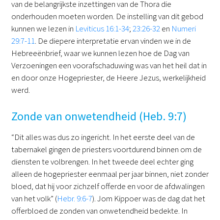
van de belangrijkste inzettingen van de Thora die
onderhouden moeten worden. De instelling van dit gebod
kunnen we lezen in
Leviticus 16:1-34
;
23:26-32
en
Numeri
29:7-11
. De diepere interpretatie ervan vinden we in de
Hebreeënbrief, waar we kunnen lezen hoe de Dag van
Verzoeningen een voorafschaduwing was van het heil dat in
en door onze Hogepriester, de Heere Jezus, werkelijkheid
werd.
Zonde van onwetendheid (Heb. 9:7)
“Dit alles was dus zo ingericht. In het eerste deel van de
tabernakel gingen de priesters voortdurend binnen om de
diensten te volbrengen. In het tweede deel echter ging
alleen de hogepriester eenmaal per jaar binnen, niet zonder
bloed, dat hij voor zichzelf offerde en voor de afdwalingen
van het volk” (
Hebr. 9:6-7
). Jom Kippoer was de dag dat het
offerbloed de zonden van onwetendheid bedekte. In