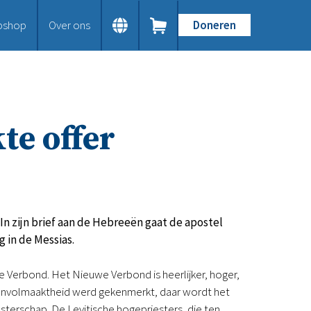
bshop
Over ons
Doneren
Home
Dit doen we
Bijbels op maat
Gods Woord aanbieden
te offer
Samenwerken en toerusten
Humanitaire hulp
Onze Bijbeluitgaven
Doe mee
Word vriend
Doneer
n zijn brief aan de Hebreeën gaat de apostel
Bid mee
 in de Messias.
Schenkingen en legaten
Nodig ons uit
Verbond. Het Nieuwe Verbond is heerlijker, hoger,
Voor jou
 onvolmaaktheid werd gekenmerkt, daar wordt het
Kennisbank
erschap. De Levitische hogepriesters, die ten