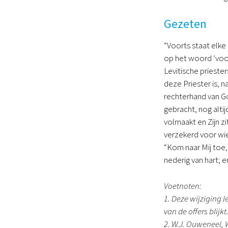
Gezeten
“Voorts staat elke
op het woord ‘voo
Levitische prieste
deze Priester is, 
rechterhand van Go
gebracht, nog alti
volmaakt en Zijn z
verzekerd voor wie
“Kom naar Mij toe, 
nederig van hart; en
Voetnoten:
1. Deze wijziging l
van de offers blijkt
2. W.J. Ouweneel, W