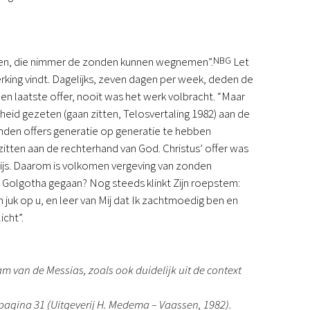
rengen, die nimmer de zonden kunnen wegnemen”.
NBG
Let
ing vindt. Dagelijks, zeven dagen per week, deden de
een laatste offer, nooit was het werk volbracht. “Maar
gheid gezeten (gaan zitten, Telosvertaling 1982) aan de
zenden offers generatie op generatie te hebben
zitten aan de rechterhand van God. Christus’ offer was
ijs. Daarom is volkomen vergeving van zonden
r Golgotha gegaan? Nog steeds klinkt Zijn roepstem:
n juk op u, en leer van Mij dat Ik zachtmoedig ben en
icht”.
am van de Messias, zoals ook duidelijk uit de context
, pagina 31 (Uitgeverij H. Medema – Vaassen, 1982).