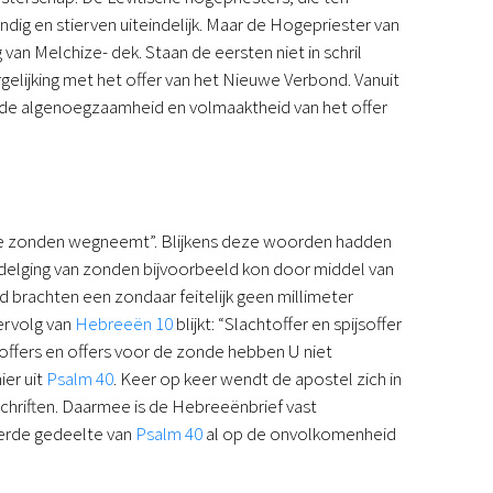
Podcast
ig en stierven uiteindelijk. Maar de Hogepriester van
Magazine
van Melchize- dek. Staan de eersten niet in schril
Digitale nieuwsbrief
gelijking met het offer van het Nieuwe Verbond. Vanuit
Agenda
bij de algenoegzaamheid en volmaaktheid van het offer
Kinderwerk
Jongerenwerk
Het Studiehuis (cursus)
Webshop
en de zonden wegneemt”. Blijkens deze woorden hadden
Over ons
tdelging van zonden bijvoorbeeld kon door middel van
Onze visie
 brachten een zondaar feitelijk geen millimeter
Geschiedenis
ervolg van
Hebreeën 10
blijkt: “Slachtoffer en spijsoffer
Actueel
offers en offers voor de zonde hebben U niet
ANBI
ier uit
Psalm 40
. Keer op keer wendt de apostel zich in
Veelgestelde vragen
chriften. Daarmee is de Hebreeënbrief vast
Contact
eerde gedeelte van
Psalm 40
al op de onvolkomenheid
Doneren