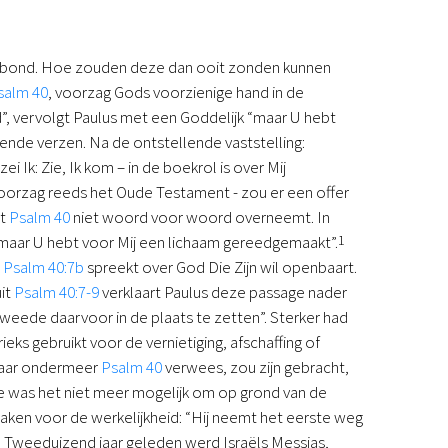
Verbond. Hoe zouden deze dan ooit zonden kunnen
salm 40
, voorzag Gods voorzienige hand in de
ld”, vervolgt Paulus met een Goddelijk “maar U hebt
gende verzen. Na de ontstellende vaststelling:
i Ik: Zie, Ik kom – in de boekrol is over Mij
voorzag reeds het Oude Testament - zou er een offer
it
Psalm 40
niet woord voor woord overneemt. In
“maar U hebt voor Mij een lichaam gereedgemaakt”.
1
.
Psalm 40:7b
spreekt over God Die Zijn wil openbaart.
uit
Psalm 40:7-9
verklaart Paulus deze passage nader
tweede daarvoor in de plaats te zetten”. Sterker had
ks gebruikt voor de vernietiging, afschaffing of
rnaar ondermeer
Psalm 40
verwees, zou zijn gebracht,
e was het niet meer mogelijk om op grond van de
ken voor de werkelijkheid: “Hij neemt het eerste weg
t. Tweeduizend jaar geleden werd Israëls Messias,