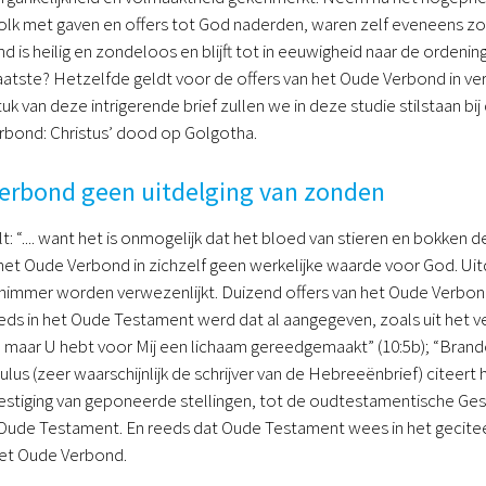
lk met gaven en offers tot God naderden, waren zelf eveneens zond
is heilig en zondeloos en blijft tot in eeuwigheid naar de ordening 
atste? Hetzelfde geldt voor de offers van het Oude Verbond in ver
uk van deze intrigerende brief zullen we in deze studie stilstaan 
rbond: Christus’ dood op Golgotha.
erbond geen uitdelging van zonden
lt: “.... want het is onmogelijk dat het bloed van stieren en bokk
 het Oude Verbond in zichzelf geen werkelijke waarde voor God. Ui
nimmer worden verwezenlijkt. Duizend offers van het Oude Verbond
eeds in het Oude Testament werd dat al aangegeven, zoals uit het v
, maar U hebt voor Mij een lichaam gereedgemaakt” (10:5b); “Brand
ulus (zeer waarschijnlijk de schrijver van de Hebreeënbrief) citeert h
vestiging van geponeerde stellingen, tot de oudtestamentische Ges
 Oude Testament. En reeds dat Oude Testament wees in het gecit
het Oude Verbond.