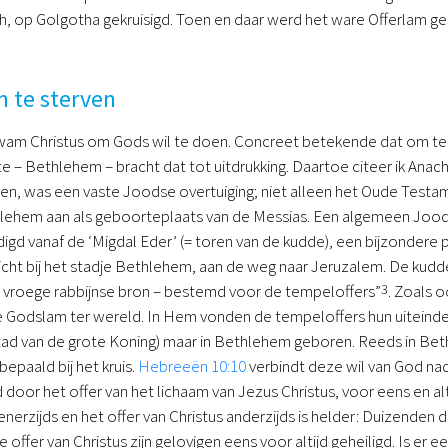
h, op Golgotha gekruisigd. Toen en daar werd het ware Offerlam g
 te sterven
wam Christus om Gods wil te doen. Concreet betekende dat om te s
e – Bethlehem – bracht dat tot uitdrukking. Daartoe citeer ik Anac
n, was een vaste Joodse overtuiging; niet alleen het Oude Testam
ethlehem aan als geboorteplaats van de Messias. Een algemeen Joo
gd vanaf de ‘Migdal Eder’ (= toren van de kudde), een bijzondere
dicht bij het stadje Bethlehem, aan de weg naar Jeruzalem. De kudd
n vroege rabbijnse bron – bestemd voor de tempeloffers”
3
. Zoals 
 Godslam ter wereld. In Hem vonden de tempeloffers hun uiteindel
tad van de grote Koning) maar in Bethlehem geboren. Reeds in Bet
epaald bij het kruis.
Hebreeën 10:10
verbindt deze wil van God nad
igd door het offer van het lichaam van Jezus Christus, voor eens en a
enerzijds en het offer van Christus anderzijds is helder: Duizen
offer van Christus zijn gelovigen eens voor altijd geheiligd. Is er 