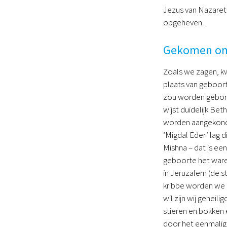
Jezus van Nazaret
opgeheven.
Gekomen om
Zoals we zagen, k
plaats van geboort
zou worden gebore
wijst duidelijk B
worden aangekondi
‘Migdal Eder’ lag 
Mishna – dat is ee
geboorte het ware
in Jeruzalem (de s
kribbe worden we b
wil zijn wij geheil
stieren en bokken 
door het eenmalige 