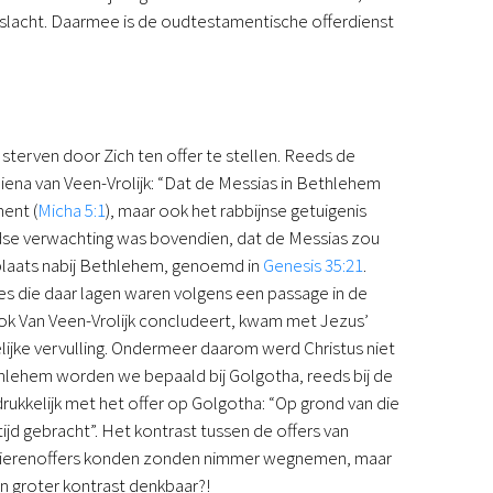
eslacht. Daarmee is de oudtestamentische offerdienst
terven door Zich ten offer te stellen. Reeds de
hiena van Veen-Vrolijk: “Dat de Messias in Bethlehem
ent (
Micha 5:1
), maar ook het rabbijnse getuigenis
dse verwachting was bovendien, dat de Messias zou
 plaats nabij Bethlehem, genoemd in
Genesis 35:21
.
es die daar lagen waren volgens een passage in de
ook Van Veen-Vrolijk concludeert, kwam met Jezus’
ijke vervulling. Ondermeer daarom werd Christus niet
hlehem worden we bepaald bij Golgotha, reeds bij de
rukkelijk met het offer op Golgotha: “Op grond van die
ltijd gebracht”. Het kontrast tussen de offers van
den dierenoffers konden zonden nimmer wegnemen, maar
een groter kontrast denkbaar?!