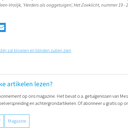
 Veen-Vrolijk, ‘Herders als ooggetuigen’, Het Zoeklicht, nummer 19 - 
tijn zal bloeien en blinden zullen zien
ke artikelen lezen?
onnement op ons magazine. Het bevat o.a. getuigenissen van Mess
belverspreiding en achtergrondartikelen. Of abonneer u gratis op on
f
Magazine