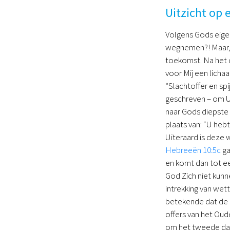
Uitzicht op 
Volgens Gods eige
wegnemen?! Maar, g
toekomst. Na het 
voor Mij een licha
“Slachtoffer en spi
geschreven – om Uw
naar Gods diepste
plaats van: “U heb
Uiteraard is deze w
Hebreeën 10:5c
ga
en komt dan tot ee
God Zich niet kunn
intrekking van wett
betekende dat de 
offers van het Ou
om het tweede daar