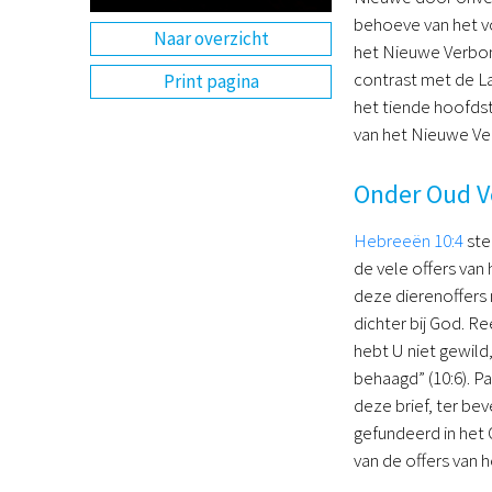
behoeve van het vo
Naar overzicht
het Nieuwe Verbond 
contrast met de La
Print pagina
het tiende hoofdst
van het Nieuwe Ve
Onder Oud V
Hebreeën 10:4
ste
de vele offers van
deze dierenoffers 
dichter bij God. R
hebt U niet gewild
behaagd” (10:6). Pa
deze brief, ter be
gefundeerd in het
van de offers van 