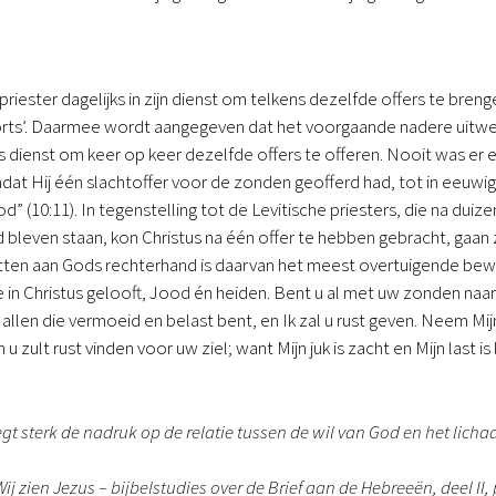
 priester dagelijks in zijn dienst om telkens dezelfde offers te b
rts’. Daarmee wordt aangegeven dat het voorgaande nadere uitwerk
rs dienst om keer op keer dezelfde offers te offeren. Nooit was er 
nadat Hij één slachtoffer voor de zonden geofferd had, tot in eeuwi
d” (10:11). In tegenstelling tot de Levitische priesters, die na dui
jd bleven staan, kon Christus na één offer te hebben gebracht, gaan 
itten aan Gods rechterhand is daarvan het meest overtuigende bew
 in Christus gelooft, Jood én heiden. Bent u al met uw zonden naa
allen die vermoeid en belast bent, en Ik zal u rust geven. Neem Mij
 u zult rust vinden voor uw ziel; want Mijn juk is zacht en Mijn last is l
egt sterk de nadruk op de relatie tussen de wil van God en het licha
.
ij zien Jezus – bijbelstudies over de Brief aan de Hebreeën, deel II