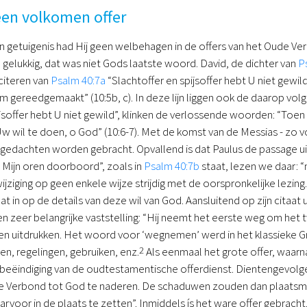
een volkomen offer
n getuigenis had Hij geen welbehagen in de offers van het Oude 
elukkig, dat was niet Gods laatste woord. David, de dichter van
P
citeren van
Psalm 40:7a
“Slachtoffer en spijsoffer hebt U niet gewi
am gereedgemaakt” (10:5b, c). In deze lijn liggen ook de daarop vol
jsoffer hebt U niet gewild”, klinken de verlossende woorden: “Toen ze
 wil te doen, o God” (10:6-7). Met de komst van de Messias - zo 
 gedachten worden gebracht. Opvallend is dat Paulus de passage u
t Mijn oren doorboord”, zoals in
Psalm 40:7b
staat, lezen we daar: 
ijziging op geen enkele wijze strijdig met de oorspronkelijke lezing
at in op de details van deze wil van God. Aansluitend op zijn citaat 
n zeer belangrijke vaststelling: “Hij neemt het eerste weg om het 
en uitdrukken. Het woord voor ‘wegnemen’ werd in het klassieke Grie
en, regelingen, gebruiken, enz.
2
Als eenmaal het grote offer, waa
beëindiging van de oudtestamentische offerdienst. Dientengevolg
de Verbond tot God te naderen. De schaduwen zouden dan plaatsma
voor in de plaats te zetten”. Inmiddels ís het ware offer gebrach