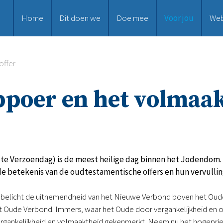
Home
Dit doen we
Doe mee
Voor jou
We
offer
poer en het volmaak
e Verzoendag) is de meest heilige dag binnen het Jodendom. I
de betekenis van de oudtestamentische offers en hun vervulling
belicht de uitnemendheid van het Nieuwe Verbond boven het Oude 
t Oude Verbond. Immers, waar het Oude door vergankelijkheid en
gankelijkheid en volmaaktheid gekenmerkt. Neem nu het hogepriest