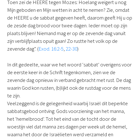
Toen zei de HEERE tegen Mozes: Hoelang weigert u nog
Mijn geboden en Mijn wetten in acht te nemen? Zie, omdat
de HEERE u de sabbat gegeven heeft, daarom geeft Hij u op
de zesde dag brood voor twee dagen. Ieder moet op zijn
plaats blijven! Niemand mag er op de zevende dag vanuit
zijn verblijfplaats opuit gaan! Zo rustte het volk op de
zevende dag”. (
Exod. 16:2-5
,
22-30
)
In dit gedeelte, waar we het woord ‘sabbat’ overigens voor
de eerste keer in de Schrift tegenkomen, zien we de
zevende dag opnieuw in verband gebracht met rust. De dag
waarin God kon rusten, (b)lijkt ook de rustdag voor de mens
te zijn.
Veelzeggend is de gelegenheid waarbij Israël dit beperkte
sabbatsgebod ontving: Gods voorziening van het manna,
het ‘hemelbrood’. Tot het eind van de tocht door de
woestijn viel dat manna zes dagen per week uit de hemel,
waarna het door de Israëlieten werd verzameld en