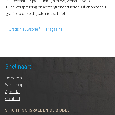
interessante Bijbelstudies, nieuws, verhalen van de
Bijbelverspreiding en achtergrondartikelen. Of abonneer u
gratis op onze digitale nieuwsbrief.
Gratis nieuwsbrief
Magazine
Snel naar:
Doneren
Webshop
Agenda
Contact
STICHTING ISRAËL EN DE BIJBEL