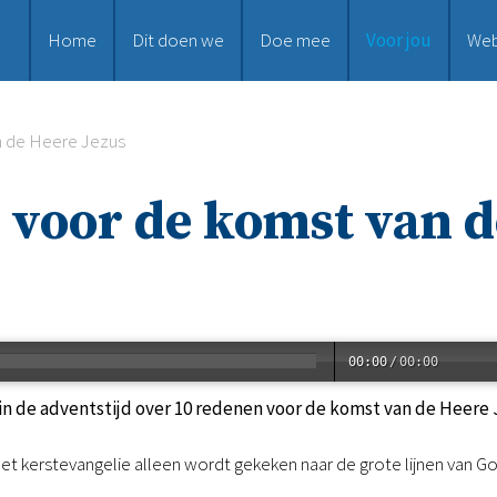
Home
Dit doen we
Doe mee
Voor jou
We
n de Heere Jezus
 voor de komst van d
00:00
/
00:00
n de adventstijd over 10 redenen voor de komst van de Heere 
 het kerstevangelie alleen wordt gekeken naar de grote lijnen van Go