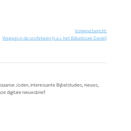
Podcast
Magazine
Digitale nieuwsbrief
Agenda
Volgend bericht
:
Kinderwerk
Wegwijs in de profetieën (n.a.v. het Bijbelboek Daniël)
Jongerenwerk
Het Studiehuis (cursus)
Webshop
Over ons
Onze visie
Geschiedenis
iaanse Joden, interessante Bijbelstudies, nieuws,
Actueel
ze digitale nieuwsbrief.
ANBI
Veelgestelde vragen
Contact
Doneren