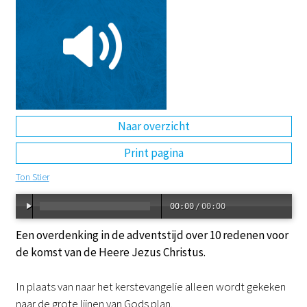
DE
EN
NL
RU
Naar overzicht
Print pagina
Ton Stier
00:00
/
00:00
Een overdenking in de adventstijd over 10 redenen voor
de komst van de Heere Jezus Christus.
In plaats van naar het kerstevangelie alleen wordt gekeken
naar de grote lijnen van Gods plan.