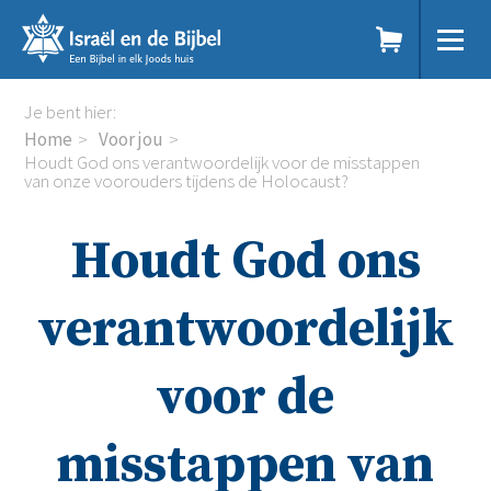
Sla
links
over
Spring
Home
Je bent hier:
naar
Dit doen we
Home
Voor jou
de
Doe mee
Houdt God ons verantwoordelijk voor de misstappen
inhoud
van onze voorouders tijdens de Holocaust?
Voor jou
Spring
Kennisbank
naar
Podcast
Houdt God ons
de
Magazine
navigatie
Digitale nieuwsbrief
verantwoordelijk
Agenda
Kinderwerk
Jongerenwerk
voor de
Het Studiehuis (cursus)
Webshop
misstappen van
Over ons