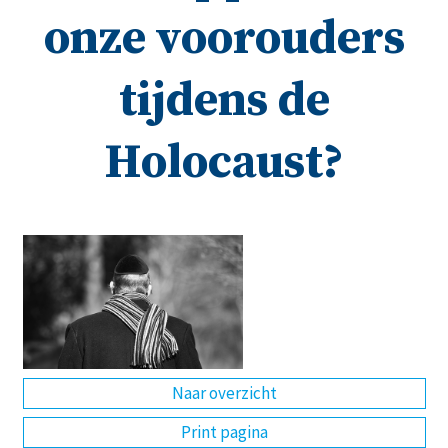
onze voorouders
DE
EN
NL
RU
tijdens de
Holocaust?
Naar overzicht
Print pagina