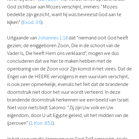
God zichtbaar aan Mozes verschijnt, immers: “Mozes
bedekte zijn gezicht, want hij was bevreesd God aan te
kijken” (
Exod. 3:6
).
Uitgaande van
Johannes 1:18
dat “niemand ooit God heeft
gezien; de eniggeboren Zoon, Die in de schoot van de
Vader is, Die heeft Hem ons verklaard”, mogen we dus
concluderen dat we hier te maken hebben met de
openbaring van de Zoon voor Zijn komst in het vlees. Dat de
Engel van de HEERE vervolgens in een vuurvlam verschijnt,
is ook zeer opmerkelijk, evenals het feit dat de brandende
doornstruik niet door het vuur wordt verteerd. In deze
brandende doornstruik herkennen we een beeld van Israël.
Niet voor niets bidt Salomo: “Zij zijn Uw volk en Uw
eigendom, door U uit Egypte geleid, uit het midden van de
ijzeroven” (
1 Kon. 8:51
).
In het vuur van die ijzeroven was God Zelf aanwezig, zoals