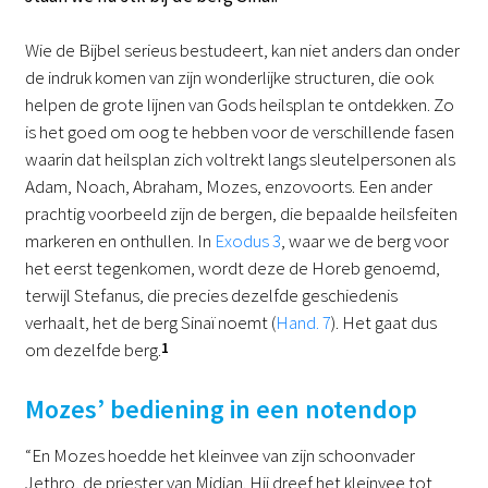
Wie de Bijbel serieus bestudeert, kan niet anders dan onder
de indruk komen van zijn wonderlijke structuren, die ook
helpen de grote lijnen van Gods heilsplan te ontdekken. Zo
is het goed om oog te hebben voor de verschillende fasen
waarin dat heilsplan zich voltrekt langs sleutelpersonen als
Adam, Noach, Abraham, Mozes, enzovoorts. Een ander
prachtig voorbeeld zijn de bergen, die bepaalde heilsfeiten
markeren en onthullen. In
Exodus 3
, waar we de berg voor
het eerst tegenkomen, wordt deze de Horeb genoemd,
terwijl Stefanus, die precies dezelfde geschiedenis
verhaalt, het de berg Sinaï noemt (
Hand. 7
). Het gaat dus
om dezelfde berg.
1
Mozes’ bediening in een notendop
“En Mozes hoedde het kleinvee van zijn schoonvader
Jethro, de priester van Midian. Hij dreef het kleinvee tot