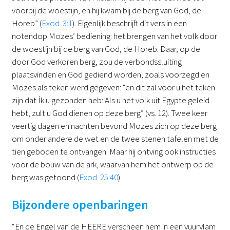
voorbij de woestijn, en hij kwam bij de berg van God, de
Horeb” (
Exod. 3:1
). Eigenlijk beschrijft dit vers in een
notendop Mozes’ bediening: het brengen van het volk door
de woestijn bij de berg van God, de Horeb. Daar, op de
door God verkoren berg, zou de verbondssluiting
plaatsvinden en God gediend worden, zoals voorzegd en
Mozes als teken werd gegeven: “en dit zal voor u het teken
zijn dat Ík u gezonden heb: Als u het volk uit Egypte geleid
hebt, zult u God dienen op deze berg” (vs. 12). Twee keer
veertig dagen en nachten bevond Mozes zich op deze berg
om onder andere de wet en de twee stenen tafelen met de
tien geboden te ontvangen. Maar hij ontving ook instructies
voor de bouw van de ark, waarvan hem het ontwerp op de
berg was getoond (
Exod. 25:40
).
Bijzondere openbaringen
“En de Engel van de HEERE verscheen hem in een vuurvlam