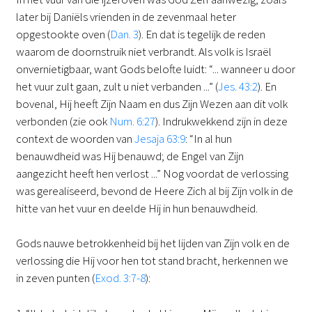
later bij Daniëls vrienden in de zevenmaal heter
opgestookte oven (
Dan. 3
). En dat is tegelijk de reden
waarom de doornstruik niet verbrandt. Als volk is Israël
onvernietigbaar, want Gods belofte luidt: “... wanneer u door
het vuur zult gaan, zult u niet verbanden ...” (
Jes. 43:2
). En
bovenal, Hij heeft Zijn Naam en dus Zijn Wezen aan dit volk
verbonden (zie ook
Num. 6:27
). Indrukwekkend zijn in deze
context de woorden van
Jesaja 63:9
: “In al hun
benauwdheid was Hij benauwd; de Engel van Zijn
aangezicht heeft hen verlost ...” Nog voordat de verlossing
was gerealiseerd, bevond de Heere Zich al bij Zijn volk in de
hitte van het vuur en deelde Hij in hun benauwdheid.
Gods nauwe betrokkenheid bij het lijden van Zijn volk en de
verlossing die Hij voor hen tot stand bracht, herkennen we
in zeven punten (
Exod. 3:7-8
):