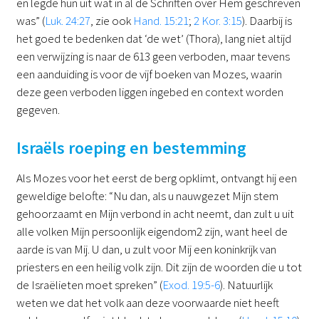
en legde hun uit wat in al de Schriften over Hem geschreven
was” (
Luk. 24:27
, zie ook
Hand. 15:21
;
2 Kor. 3:15
). Daarbij is
het goed te bedenken dat ‘de wet’ (Thora), lang niet altijd
een verwijzing is naar de 613 geen verboden, maar tevens
een aanduiding is voor de vijf boeken van Mozes, waarin
deze geen verboden liggen ingebed en context worden
gegeven.
Israëls roeping en bestemming
Als Mozes voor het eerst de berg opklimt, ontvangt hij een
geweldige belofte: “Nu dan, als u nauwgezet Mijn stem
gehoorzaamt en Mijn verbond in acht neemt, dan zult u uit
alle volken Mijn persoonlijk eigendom2 zijn, want heel de
aarde is van Mij. U dan, u zult voor Mij een koninkrijk van
priesters en een heilig volk zijn. Dit zijn de woorden die u tot
de Israëlieten moet spreken” (
Exod. 19:5-6
). Natuurlijk
weten we dat het volk aan deze voorwaarde niet heeft