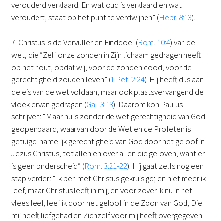
verouderd verklaard. En wat oud is verklaard en wat
veroudert, staat op het punt te verdwijnen” (
Hebr. 8:13
).
7. Christus is de Vervuller en Einddoel (
Rom. 10:4
) van de
wet, die “Zelf onze zonden in Zijn lichaam gedragen heeft
op het hout, opdat wij, voor de zonden dood, voor de
gerechtigheid zouden leven” (
1 Pet. 2:24
). Hij heeft dus aan
de eis van de wet voldaan, maar ook plaatsvervangend de
vloek ervan gedragen (
Gal. 3:13
). Daarom kon Paulus
schrijven: “Maar nu is zonder de wet gerechtigheid van God
geopenbaard, waarvan door de Wet en de Profeten is
getuigd: namelijk gerechtigheid van God door het geloof in
Jezus Christus, tot allen en over allen die geloven, want er
is geen onderscheid” (
Rom. 3:21-22
). Hij gaat zelfs nog een
stap verder: “Ik ben met Christus gekruisigd; en niet meer ik
leef, maar Christus leeft in mij; en voor zover ik nu in het
vlees leef, leef ik door het geloof in de Zoon van God, Die
mij heeft liefgehad en Zichzelf voor mij heeft overgegeven.