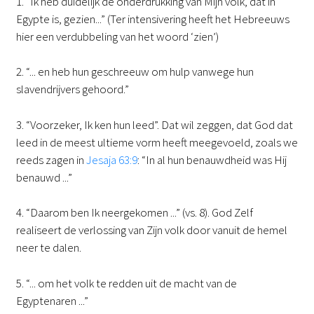
1. “Ik heb duidelijk de onderdrukking van Mijn volk, dat in
Egypte is, gezien...” (Ter intensivering heeft het Hebreeuws
hier een verdubbeling van het woord ‘zien’)
2. “... en heb hun geschreeuw om hulp vanwege hun
slavendrijvers gehoord.”
3. “Voorzeker, Ik ken hun leed”. Dat wil zeggen, dat God dat
leed in de meest ultieme vorm heeft meegevoeld, zoals we
reeds zagen in
Jesaja 63:9
: “In al hun benauwdheid was Hij
benauwd ...”
4. “Daarom ben Ik neergekomen ...” (vs. 8). God Zelf
realiseert de verlossing van Zijn volk door vanuit de hemel
neer te dalen.
5. “... om het volk te redden uit de macht van de
Egyptenaren ...”