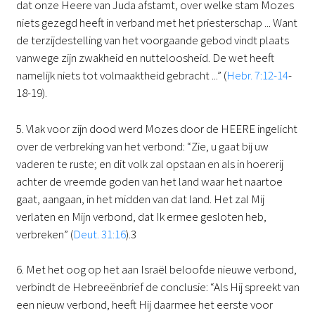
dat onze Heere van Juda afstamt, over welke stam Mozes
niets gezegd heeft in verband met het priesterschap ... Want
de terzijdestelling van het voorgaande gebod vindt plaats
vanwege zijn zwakheid en nutteloosheid. De wet heeft
namelijk niets tot volmaaktheid gebracht ...” (
Hebr. 7:12-14
-
18-19).
5. Vlak voor zijn dood werd Mozes door de HEERE ingelicht
over de verbreking van het verbond: “Zie, u gaat bij uw
vaderen te ruste; en dit volk zal opstaan en als in hoererij
achter de vreemde goden van het land waar het naartoe
gaat, aangaan, in het midden van dat land. Het zal Mij
verlaten en Mijn verbond, dat Ik ermee gesloten heb,
verbreken” (
Deut. 31:16
).3
6. Met het oog op het aan Israël beloofde nieuwe verbond,
verbindt de Hebreeënbrief de conclusie: “Als Hij spreekt van
een nieuw verbond, heeft Hij daarmee het eerste voor