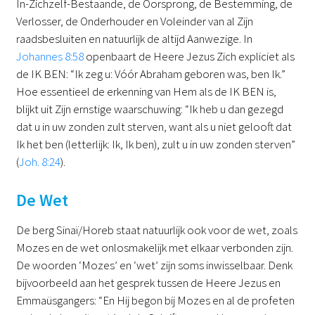
In-Zichzelf-Bestaande, de Oorsprong, de Bestemming, de
Verlosser, de Onderhouder en Voleinder van al Zijn
raadsbesluiten en natuurlijk de altijd Aanwezige. In
Johannes 8:58
openbaart de Heere Jezus Zich expliciet als
de IK BEN: “Ik zeg u: Vóór Abraham geboren was, ben Ik.”
Hoe essentieel de erkenning van Hem als de IK BEN is,
blijkt uit Zijn ernstige waarschuwing: “Ik heb u dan gezegd
dat u in uw zonden zult sterven, want als u niet gelooft dat
Ik het ben (letterlijk: Ik, Ik ben), zult u in uw zonden sterven”
(
Joh. 8:24
).
De Wet
De berg Sinaï/Horeb staat natuurlijk ook voor de wet, zoals
Mozes en de wet onlosmakelijk met elkaar verbonden zijn.
De woorden ‘Mozes’ en ‘wet’ zijn soms inwisselbaar. Denk
bijvoorbeeld aan het gesprek tussen de Heere Jezus en
Emmaüsgangers: “En Hij begon bij Mozes en al de profeten