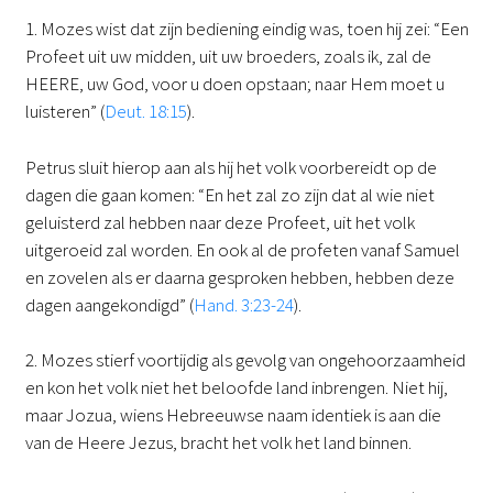
1. Mozes wist dat zijn bediening eindig was, toen hij zei: “Een
Profeet uit uw midden, uit uw broeders, zoals ik, zal de
HEERE, uw God, voor u doen opstaan; naar Hem moet u
luisteren” (
Deut. 18:15
).
Petrus sluit hierop aan als hij het volk voorbereidt op de
dagen die gaan komen: “En het zal zo zijn dat al wie niet
geluisterd zal hebben naar deze Profeet, uit het volk
uitgeroeid zal worden. En ook al de profeten vanaf Samuel
en zovelen als er daarna gesproken hebben, hebben deze
dagen aangekondigd” (
Hand. 3:23-24
).
2. Mozes stierf voortijdig als gevolg van ongehoorzaamheid
en kon het volk niet het beloofde land inbrengen. Niet hij,
maar Jozua, wiens Hebreeuwse naam identiek is aan die
van de Heere Jezus, bracht het volk het land binnen.