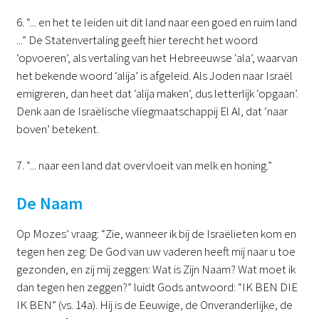
6. “... en het te leiden uit dit land naar een goed en ruim land
...” De Statenvertaling geeft hier terecht het woord
‘opvoeren’, als vertaling van het Hebreeuwse ‘ala’, waarvan
het bekende woord ‘alija’ is afgeleid. Als Joden naar Israël
emigreren, dan heet dat ‘alija maken’, dus letterlijk ‘opgaan’.
Denk aan de Israëlische vliegmaatschappij El Al, dat ‘naar
boven’ betekent.
7. “... naar een land dat overvloeit van melk en honing.”
De Naam
Op Mozes’ vraag: “Zie, wanneer ik bij de Israëlieten kom en
tegen hen zeg: De God van uw vaderen heeft mij naar u toe
gezonden, en zij mij zeggen: Wat is Zijn Naam? Wat moet ik
dan tegen hen zeggen?” luidt Gods antwoord: “IK BEN DIE
IK BEN” (vs. 14a). Hij is de Eeuwige, de Onveranderlijke, de