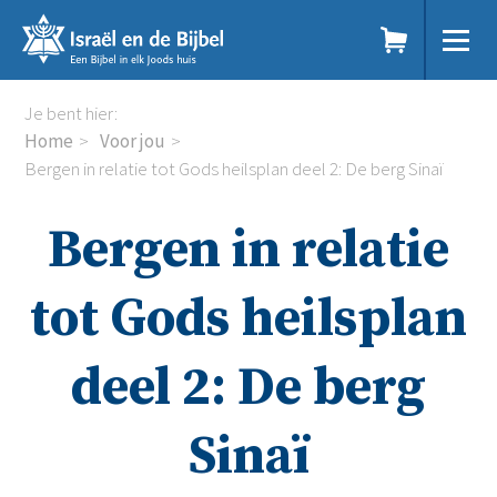
Sla
links
over
Spring
Home
Je bent hier:
naar
Dit doen we
Home
Voor jou
de
Doe mee
Bergen in relatie tot Gods heilsplan deel 2: De berg Sinaï
inhoud
Voor jou
Spring
Kennisbank
Bergen in relatie
naar
Podcast
de
Magazine
navigatie
Digitale nieuwsbrief
tot Gods heilsplan
Agenda
Kinderwerk
deel 2: De berg
Jongerenwerk
Het Studiehuis (cursus)
Webshop
Sinaï
Over ons