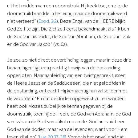
uit het midden van een doornstruik. Hij keek toe, en zie, de
doornstruik brandde in het vuur, maar de doornstruik werd
niet verteerd” (
Exod. 3:2
). Deze Engel van de HEERE blijkt
God Zelf te zijn, Die Zichzelf eerst bekendmaakt als “Ik ben
de God van uw vader, de God van Abraham, de God van Izak
en de God van Jakob” (vs. 6a).
Je zou zo niet direct de verbinding leggen, maar in deze drie
benamingen ligt een prachtig bewijs van de opstanding
opgesloten. Naar aanleiding van een twistgesprek tussen
de Heere Jezus en de Sadduceeën, die niet geloofden in
de opstanding, ontkracht Hij kernachtig hun valse leer met
de woorden: “En dat de doden opgewekt zullen worden,
heeft ook Mozes duidelijk te kennen gegeven bij de
doornstruik, toen hij de Heere de God van Abraham, de God
van Izak en de God van Jakob noemde. God nu is niet een
God van de doden, maar van de levenden, want voor Hem
leven zij allen” (
Luk. 20:37-38
). Verder is het opvallend dat