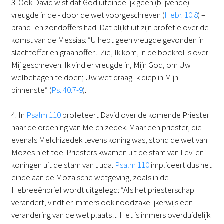
3. Ook David wist dat God uiteindelijk geen (blijvende)
vreugde in de - door de wet voorgeschreven (
Hebr. 10:8
) –
brand- en zondoffers had. Dat blijkt uit zijn profetie over de
komst van de Messias: “U hebt geen vreugde gevonden in
slachtoffer en graanoffer... Zie, Ik kom, in de boekrol is over
Mij geschreven. Ik vind er vreugde in, Mijn God, om Uw
welbehagen te doen; Uw wet draag Ik diep in Mijn
binnenste” (
Ps. 40:7-9
).
4. In
Psalm 110
profeteert David over de komende Priester
naar de ordening van Melchizedek. Maar een priester, die
evenals Melchizedek tevens koning was, stond de wet van
Mozes niet toe. Priesters kwamen uit de stam van Levi en
koningen uit de stam van Juda.
Psalm 110
impliceert dus het
einde aan de Mozaïsche wetgeving, zoals in de
Hebreeënbrief wordt uitgelegd: “Als het priesterschap
verandert, vindt er immers ook noodzakelijkerwijs een
verandering van de wet plaats ... Het is immers overduidelijk