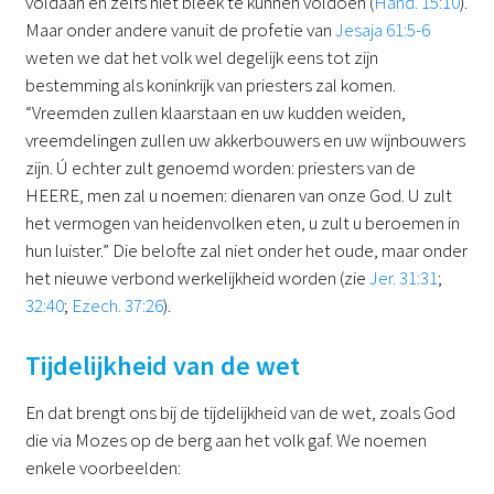
voldaan en zelfs niet bleek te kunnen voldoen (
Hand. 15:10
).
Maar onder andere vanuit de profetie van
Jesaja 61:5-6
weten we dat het volk wel degelijk eens tot zijn
bestemming als koninkrijk van priesters zal komen.
“Vreemden zullen klaarstaan en uw kudden weiden,
vreemdelingen zullen uw akkerbouwers en uw wijnbouwers
zijn. Ú echter zult genoemd worden: priesters van de
HEERE, men zal u noemen: dienaren van onze God. U zult
het vermogen van heidenvolken eten, u zult u beroemen in
hun luister.” Die belofte zal niet onder het oude, maar onder
het nieuwe verbond werkelijkheid worden (zie
Jer. 31:31
;
32:40
;
Ezech. 37:26
).
Tijdelijkheid van de wet
En dat brengt ons bij de tijdelijkheid van de wet, zoals God
die via Mozes op de berg aan het volk gaf. We noemen
enkele voorbeelden: