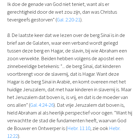
Ik doe de genade van God niet teniet; want als er
gerechtigheid door de wet zou zijn, dan was Christus
tevergeefs gestorven” (
Gal. 2:20-21
).
8. De laatste keer dat we lezen over de berg Sinaï is in de
brief aan de Galaten, waar een verband wordt gelegd
tussen deze berg en Hagar, de slavin, bij wie Abraham een
zoon verwekte. Beiden hebben volgens de apostel een
zinnebeeldige betekenis: “... de berg Sinaï, dat kinderen
voortbrengt voor de slavernij, dat is Hagar. Want deze
Hagar is de berg Sinaï in Arabië, en komt overeen met het
huidige Jeruzalem, dat met haar kinderen in slavernij is. Maar
het Jeruzalem dat boven is, is vrij, en dat is de moeder van
ons allen” (
Gal. 4:24-26
). Dat vrije Jeruzalem dat boven is,
hield Abraham al als heerlijk perspectief voor ogen. “Want hij
verwachtte de stad die fundamenten heeft, waarvan God
de Bouwer en Ontwerper is (
Hebr. 11:10
, zie ook
Hebr.
12:22
).